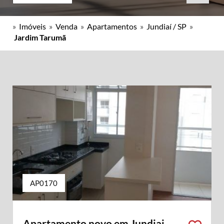
»
Imóveis
»
Venda
»
Apartamentos
»
Jundiaí / SP
»
Jardim Tarumã
AP0170
Apartamento novo em Jundiai