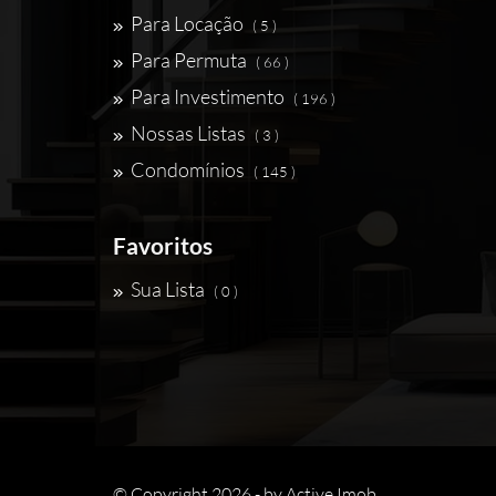
Para Locação
( 5 )
Para Permuta
( 66 )
Para Investimento
( 196 )
Nossas Listas
( 3 )
Condomínios
( 145 )
Favoritos
Sua Lista
( 0 )
© Copyright 2026 - by
Active Imob