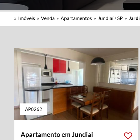
»
Imóveis
»
Venda
»
Apartamentos
»
Jundiaí / SP
»
Jard
AP0262
Apartamento em Jundiai