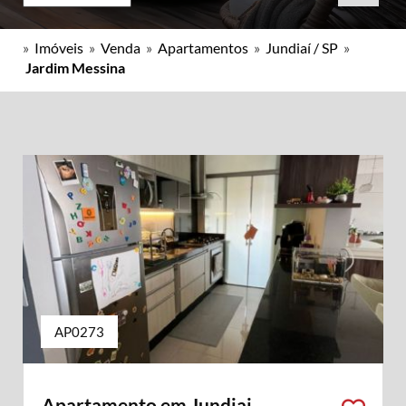
»
Imóveis
»
Venda
»
Apartamentos
»
Jundiaí / SP
»
Jardim Messina
AP0273
Apartamento em Jundiai