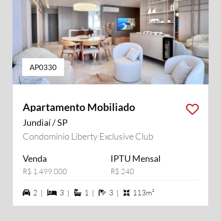
AP0330
Apartamento Mobiliado
Jundiaí / SP
Condomínio Liberty Exclusive Club
Venda
IPTU Mensal
R$ 1.499.000
R$ 240
2 vagas na garagem
3 dormiórios
1 suítes
3 banheiros
2 |
3 |
1 |
3 |
113m²