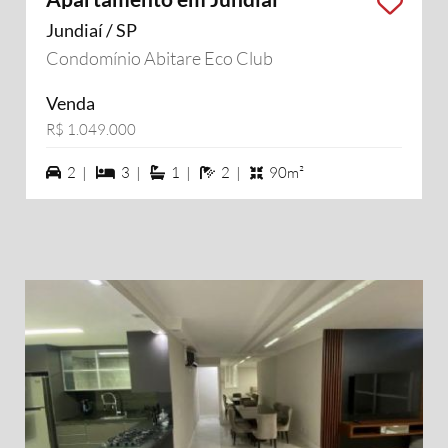
Jundiaí / SP
Condomínio Abitare Eco Club
Venda
R$ 1.049.000
2 vagas na garagem
3 dormiórios
1 suítes
2 banheiros
2 |
3 |
1 |
2 |
90m²