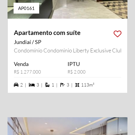
AP0161
Apartamento com suíte
Jundiaí / SP
Condomínio Condominio Liberty Exclusive Club
Venda
IPTU
R$ 1.277.000
R$ 2.000
2 vagas na garagem
3 dormiórios
1 suítes
3 banheiros
2 |
3 |
1 |
3 |
113m²