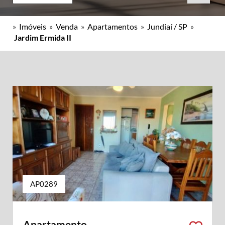
»
Imóveis
»
Venda
»
Apartamentos
»
Jundiaí / SP
»
Jardim Ermida II
AP0289
Apartamento