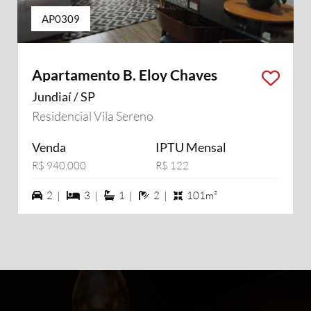
AP0309
Apartamento B. Eloy Chaves
Jundiaí / SP
Residencial Vila Sereno
Venda
IPTU Mensal
R$ 940.000
R$ 122
2 vagas na garagem
3 dormiórios
1 suítes
2 banheiros
2 |
3 |
1 |
2 |
101m²