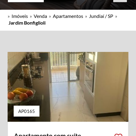
»
Imóveis
»
Venda
»
Apartamentos
»
Jundiaí / SP
»
Jardim Bonfiglioli
AP0165
Apartamento com suíte