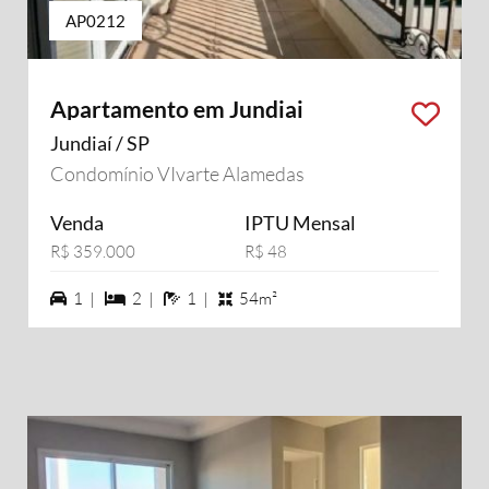
AP0212
Apartamento em Jundiai
Jundiaí / SP
Condomínio VIvarte Alamedas
Venda
IPTU Mensal
R$ 359.000
R$ 48
1 vagas na garagem
2 dormiórios
1 banheiros
1 |
2 |
1 |
54m²