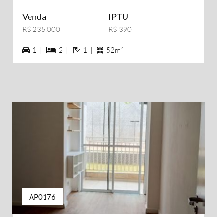
Venda
IPTU
R$ 235.000
R$ 390
1 vagas na garagem
2 dormiórios
1 banheiros
1 |
2 |
1 |
52m²
AP0176