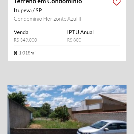
Terreno em Condomínio
Itupeva / SP
Condomínio Horizonte Azul II
Venda
IPTU Anual
R$ 349.000
R$ 800
1.018m²