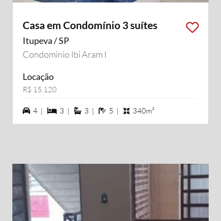
Casa em Condomínio 3 suítes
Itupeva / SP
Condominio Ibi Aram I
Locação
R$ 15.120
4 vagas na garagem
3 dormiórios
3 suítes
5 banheiros
4 |
3 |
3 |
5 |
340m²