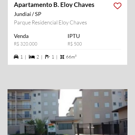
Apartamento B. Eloy Chaves
Jundiaí / SP
Parque Residencial Eloy Chaves
Venda
IPTU
R$ 320.000
R$ 500
1 vagas na garagem
2 dormiórios
1 banheiros
1 |
2 |
1 |
66m²