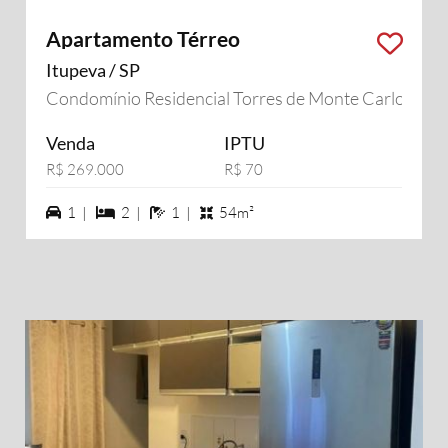
Apartamento Térreo
Itupeva / SP
Condomínio Residencial Torres de Monte Carlo
Venda
IPTU
R$ 269.000
R$ 70
1 vagas na garagem
2 dormiórios
1 banheiros
1 |
2 |
1 |
54m²