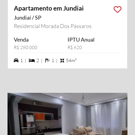
Apartamento em Jundiai
Jundiaí / SP
Residencial Morada Dos Pássaros
Venda
IPTU Anual
R$ 280.000
R$ 620
1 vagas na garagem
2 dormiórios
1 banheiros
1 |
2 |
1 |
54m²