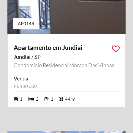
AP0148
Apartamento em Jundiai
Jundiaí / SP
Condomínio Residencial Morada Das VInhas
Venda
R$ 180.000
1 vagas na garagem
2 dormiórios
1 banheiros
1 |
2 |
1 |
44m²