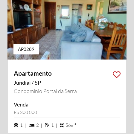
AP0289
Apartamento
Jundiaí / SP
Condomínio Portal da Serra
Venda
R$ 300.000
1 vagas na garagem
2 dormiórios
1 banheiros
1 |
2 |
1 |
56m²