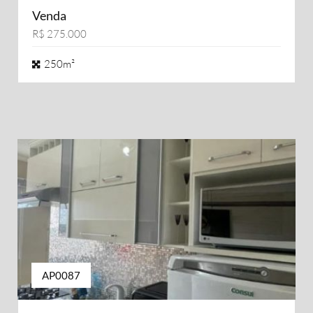
Venda
R$ 275.000
250m²
AP0087