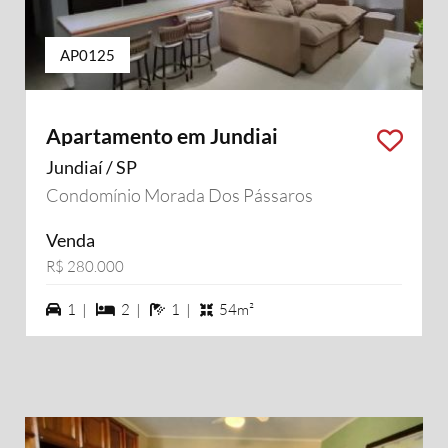
AP0125
Apartamento em Jundiai
Jundiaí / SP
Condomínio Morada Dos Pássaros
Venda
R$ 280.000
1 vagas na garagem
2 dormiórios
1 banheiros
1 |
2 |
1 |
54m²