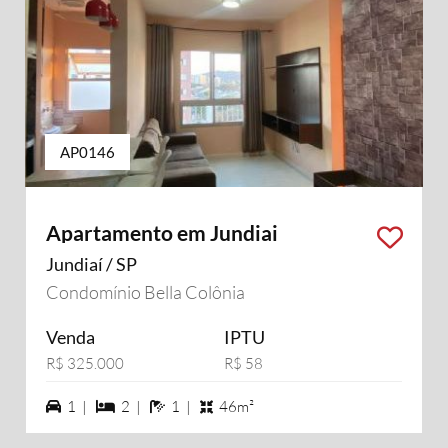
AP0146
Apartamento em Jundiai
Jundiaí / SP
Condomínio Bella Colônia
Venda
IPTU
R$ 325.000
R$ 58
1 vagas na garagem
2 dormiórios
1 banheiros
1 |
2 |
1 |
46m²