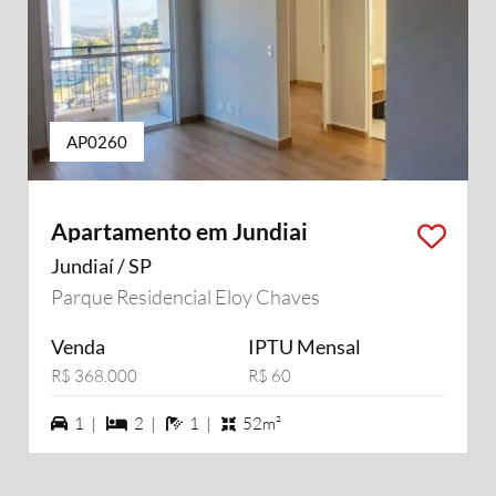
AP0260
Apartamento em Jundiai
Jundiaí / SP
Parque Residencial Eloy Chaves
Venda
IPTU Mensal
R$ 368.000
R$ 60
1 vagas na garagem
2 dormiórios
1 banheiros
1 |
2 |
1 |
52m²