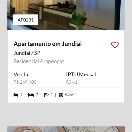
AP0231
Apartamento em Jundiai
Jundiaí / SP
Residencial Arapongas
Venda
IPTU Mensal
R$ 269.900
R$ 61
1 vagas na garagem
2 dormiórios
1 banheiros
1 |
2 |
1 |
54m²