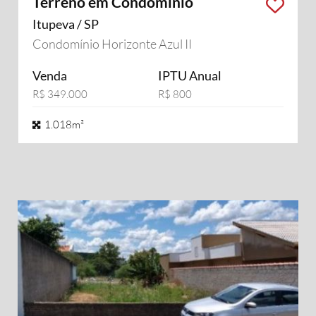
Terreno em Condomínio
Itupeva / SP
Condomínio Horizonte Azul II
Venda
IPTU Anual
R$ 349.000
R$ 800
1.018m²