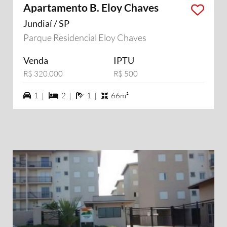
Apartamento B. Eloy Chaves
Jundiaí / SP
Parque Residencial Eloy Chaves
Venda
IPTU
R$ 320.000
R$ 500
1 vagas na garagem
2 dormiórios
1 banheiros
1 |
2 |
1 |
66m²