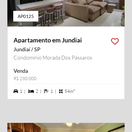
AP0125
Apartamento em Jundiai
Jundiaí / SP
Condomínio Morada Dos Pássaros
Venda
R$ 280.000
1 vagas na garagem
2 dormiórios
1 banheiros
1 |
2 |
1 |
54m²