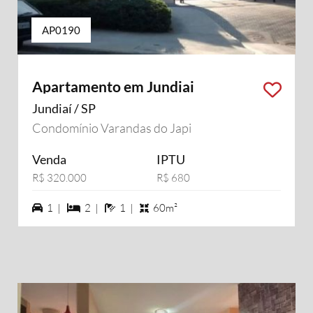
AP0190
Apartamento em Jundiai
Jundiaí / SP
Condomínio Varandas do Japi
Venda
IPTU
R$ 320.000
R$ 680
1 vagas na garagem
2 dormiórios
1 banheiros
1 |
2 |
1 |
60m²