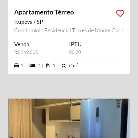
Apartamento Térreo
Itupeva / SP
Condomínio Residencial Torres de Monte Carlo
Venda
IPTU
R$ 269.000
R$ 70
1 vagas na garagem
2 dormiórios
1 banheiros
1 |
2 |
1 |
54m²