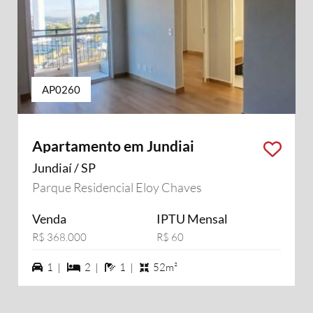
AP0260
Apartamento em Jundiai
Jundiaí / SP
Parque Residencial Eloy Chaves
Venda
IPTU Mensal
R$ 368.000
R$ 60
1 vagas na garagem
2 dormiórios
1 banheiros
1 |
2 |
1 |
52m²