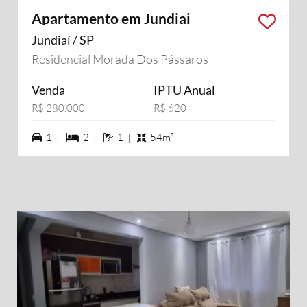
Apartamento em Jundiai
Jundiaí / SP
Residencial Morada Dos Pássaros
Venda
IPTU Anual
R$ 280.000
R$ 620
1 vagas na garagem
2 dormiórios
1 banheiros
1 |
2 |
1 |
54m²