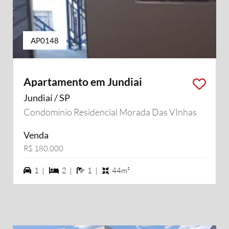
AP0148
Apartamento em Jundiai
Jundiaí / SP
Condomínio Residencial Morada Das VInhas
Venda
R$ 180.000
1 vagas na garagem
2 dormiórios
1 banheiros
1 |
2 |
1 |
44m²