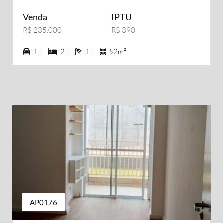
Venda
IPTU
R$ 235.000
R$ 390
1 vagas na garagem
2 dormiórios
1 banheiros
1 |
2 |
1 |
52m²
AP0176