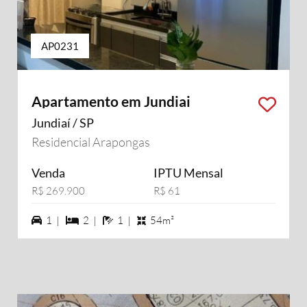
AP0231
Apartamento em Jundiai
Jundiaí / SP
Residencial Arapongas
Venda
IPTU Mensal
R$ 269.900
R$ 61
1 vagas na garagem
2 dormiórios
1 banheiros
1 |
2 |
1 |
54m²