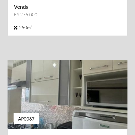
Venda
R$ 275.000
250m²
AP0087