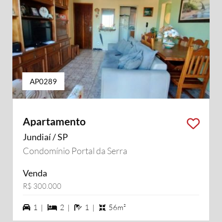
AP0289
Apartamento
Jundiaí / SP
Condomínio Portal da Serra
Venda
R$ 300.000
1 vagas na garagem
2 dormiórios
1 banheiros
1 |
2 |
1 |
56m²