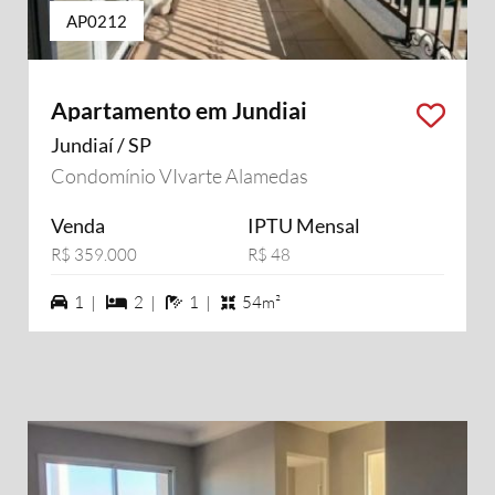
AP0212
Apartamento em Jundiai
Jundiaí / SP
Condomínio VIvarte Alamedas
Venda
IPTU Mensal
R$ 359.000
R$ 48
1 vagas na garagem
2 dormiórios
1 banheiros
1 |
2 |
1 |
54m²