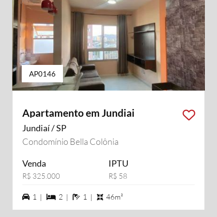
AP0146
Apartamento em Jundiai
Jundiaí / SP
Condomínio Bella Colônia
Venda
IPTU
R$ 325.000
R$ 58
1 vagas na garagem
2 dormiórios
1 banheiros
1 |
2 |
1 |
46m²