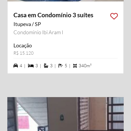
Casa em Condomínio 3 suítes
Itupeva / SP
Condominio Ibi Aram I
Locação
R$ 15.120
4 vagas na garagem
3 dormiórios
3 suítes
5 banheiros
4 |
3 |
3 |
5 |
340m²