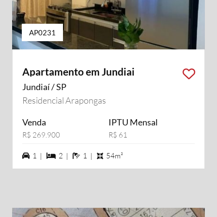
AP0231
Apartamento em Jundiai
Jundiaí / SP
Residencial Arapongas
Venda
IPTU Mensal
R$ 269.900
R$ 61
1 vagas na garagem
2 dormiórios
1 banheiros
1 |
2 |
1 |
54m²