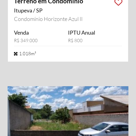
Terreno em Condomínio
Itupeva / SP
Condomínio Horizonte Azul II
Venda
IPTU Anual
R$ 349.000
R$ 800
1.018m²