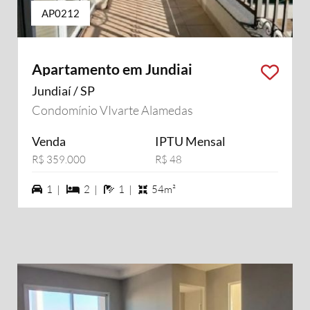
AP0212
Apartamento em Jundiai
Jundiaí / SP
Condomínio VIvarte Alamedas
Venda
IPTU Mensal
R$ 359.000
R$ 48
1 vagas na garagem
2 dormiórios
1 banheiros
1 |
2 |
1 |
54m²