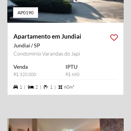
AP0190
Apartamento em Jundiai
Jundiaí / SP
Condomínio Varandas do Japi
Venda
IPTU
R$ 320.000
R$ 680
1 vagas na garagem
2 dormiórios
1 banheiros
1 |
2 |
1 |
60m²