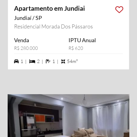
Apartamento em Jundiai
Jundiaí / SP
Residencial Morada Dos Pássaros
Venda
IPTU Anual
R$ 280.000
R$ 620
1 vagas na garagem
2 dormiórios
1 banheiros
1 |
2 |
1 |
54m²