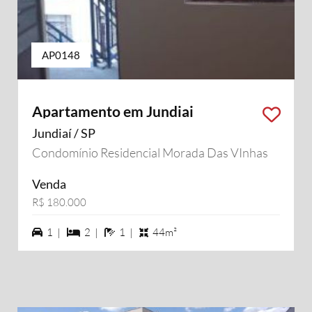
AP0148
Apartamento em Jundiai
Jundiaí / SP
Condomínio Residencial Morada Das VInhas
Venda
R$ 180.000
1 vagas na garagem
2 dormiórios
1 banheiros
1 |
2 |
1 |
44m²