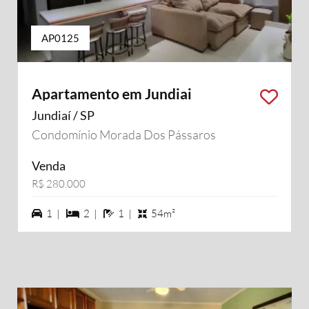
AP0125
Apartamento em Jundiai
Jundiaí / SP
Condomínio Morada Dos Pássaros
Venda
R$ 280.000
1 vagas na garagem
2 dormiórios
1 banheiros
1 |
2 |
1 |
54m²