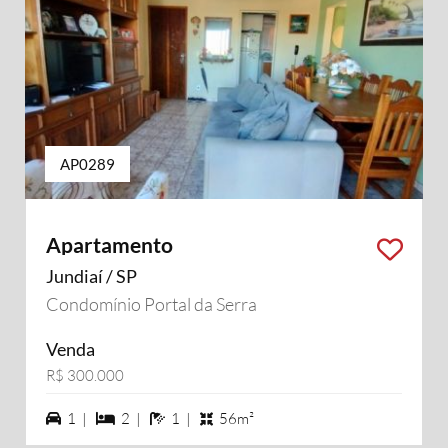
AP0289
Apartamento
Jundiaí / SP
Condomínio Portal da Serra
Venda
R$ 300.000
1 vagas na garagem
2 dormiórios
1 banheiros
1 |
2 |
1 |
56m²