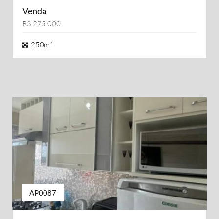
Venda
R$ 275.000
250m²
AP0087