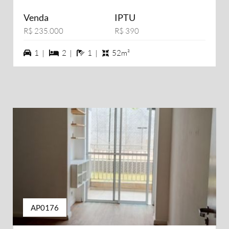
Venda
IPTU
R$ 235.000
R$ 390
1 vagas na garagem
2 dormiórios
1 banheiros
1 |
2 |
1 |
52m²
AP0176