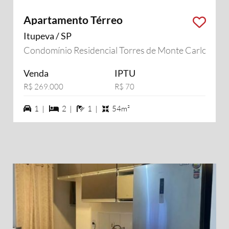
Apartamento Térreo
Itupeva / SP
Condomínio Residencial Torres de Monte Carlo
Venda
IPTU
R$ 269.000
R$ 70
1 vagas na garagem
2 dormiórios
1 banheiros
1 |
2 |
1 |
54m²