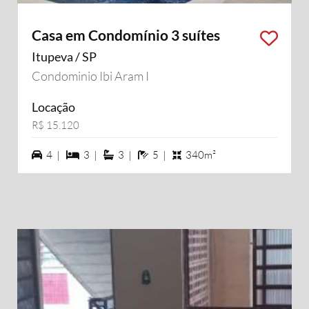
Casa em Condomínio 3 suítes
Itupeva / SP
Condominio Ibi Aram I
Locação
R$ 15.120
4 vagas na garagem
3 dormiórios
3 suítes
5 banheiros
4 |
3 |
3 |
5 |
340m²