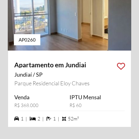
AP0260
Apartamento em Jundiai
Jundiaí / SP
Parque Residencial Eloy Chaves
Venda
IPTU Mensal
R$ 368.000
R$ 60
1 vagas na garagem
2 dormiórios
1 banheiros
1 |
2 |
1 |
52m²