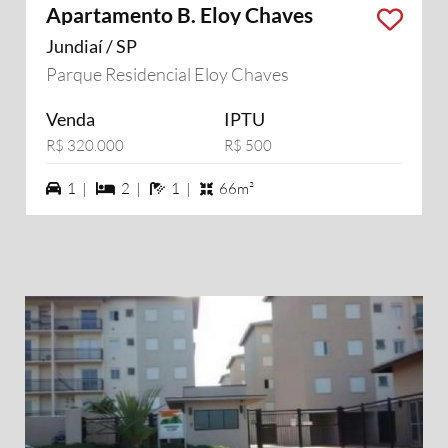
Apartamento B. Eloy Chaves
Jundiaí / SP
Parque Residencial Eloy Chaves
Venda
IPTU
R$ 320.000
R$ 500
1 vagas na garagem
2 dormiórios
1 banheiros
1 |
2 |
1 |
66m²