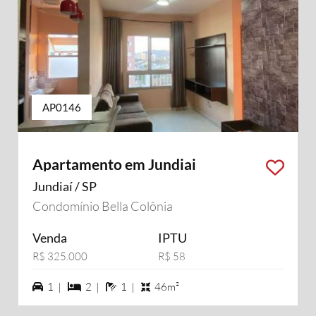
AP0146
Apartamento em Jundiai
Jundiaí / SP
Condomínio Bella Colônia
Venda
IPTU
R$ 325.000
R$ 58
1 vagas na garagem
2 dormiórios
1 banheiros
1 |
2 |
1 |
46m²