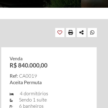
Venda
R$ 840.000,00
Ref:
CA0019
Aceita Permuta
4 dormitórios
Sendo 1 suíte
6 banheiros