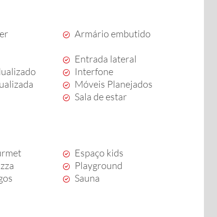
zer
Armário embutido
Entrada lateral
dualizado
Interfone
dualizada
Móveis Planejados
Sala de estar
urmet
Espaço kids
izza
Playground
ogos
Sauna