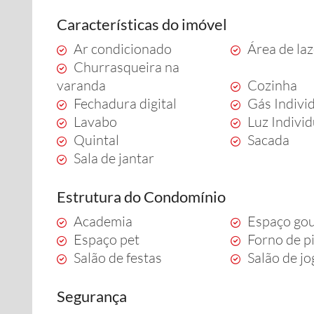
Características do imóvel
Ar condicionado
Área de la
Churrasqueira na
varanda
Cozinha
Fechadura digital
Gás Indivi
Lavabo
Luz Indivi
Quintal
Sacada
Sala de jantar
Estrutura do Condomínio
Academia
Espaço go
Espaço pet
Forno de p
Salão de festas
Salão de j
Segurança