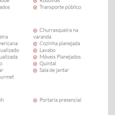
aúde
Rodovias
ados
Transporte público
Churrasqueira na
eira
varanda
mericana
Cozinha planejada
dualizado
Lavabo
dualizada
Móveis Planejados
to
Quintal
ar
Sala de jantar
ourmet
4h
Portaria presencial