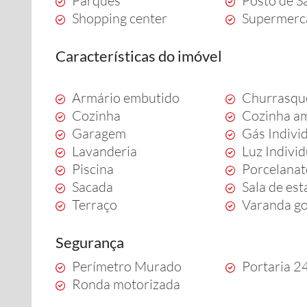
Parques
Posto de S
Shopping center
Supermerc
Características do imóvel
Armário embutido
Churrasqu
Cozinha
Cozinha a
Garagem
Gás Indivi
Lavanderia
Luz Indivi
Piscina
Porcelana
Sacada
Sala de est
Terraço
Varanda g
Segurança
Perímetro Murado
Portaria 2
Ronda motorizada