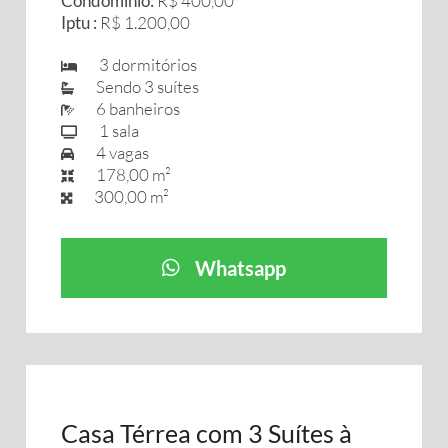
Condomínio:
R$ 400,00
Iptu :
R$ 1.200,00
3 dormitórios
Sendo 3 suítes
6 banheiros
1 sala
4 vagas
178,00 m²
300,00 m²
Whatsapp
Casa Térrea com 3 Suítes à