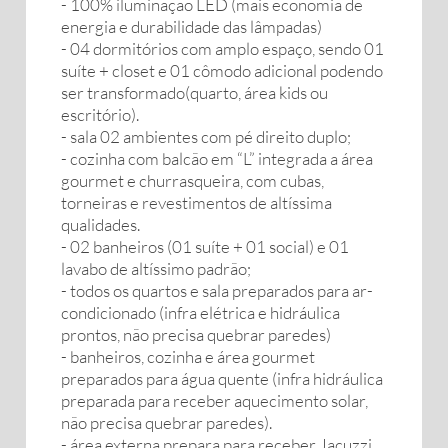
- 100% iluminação LED (mais economia de
energia e durabilidade das lâmpadas)
- 04 dormitórios com amplo espaço, sendo 01
suíte + closet e 01 cômodo adicional podendo
ser transformado(quarto, área kids ou
escritório).
- sala 02 ambientes com pé direito duplo;
- cozinha com balcão em “L” integrada a área
gourmet e churrasqueira, com cubas,
torneiras e revestimentos de altíssima
qualidades.
- 02 banheiros (01 suíte + 01 social) e 01
lavabo de altíssimo padrão;
- todos os quartos e sala preparados para ar-
condicionado (infra elétrica e hidráulica
prontos, não precisa quebrar paredes)
- banheiros, cozinha e área gourmet
preparados para água quente (infra hidráulica
preparada para receber aquecimento solar,
não precisa quebrar paredes).
- área externa prepara para receber Jacuzzi