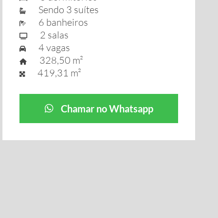
Sendo 3 suítes
6 banheiros
2 salas
4 vagas
328,50 m²
419,31 m²
Chamar no Whatsapp