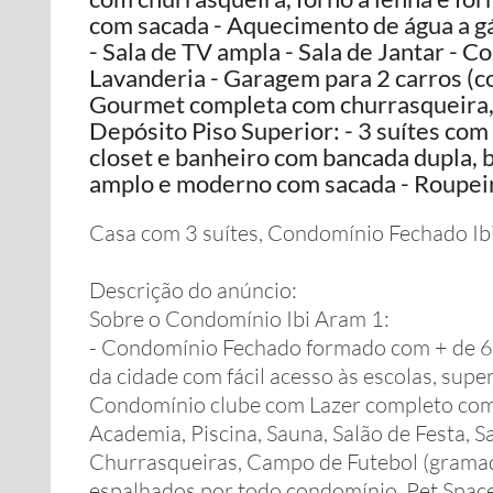
com sacada - Aquecimento de água a gá
- Sala de TV ampla - Sala de Jantar - C
Lavanderia - Garagem para 2 carros (co
Gourmet completa com churrasqueira, f
Depósito Piso Superior: - 3 suítes com
closet e banheiro com bancada dupla, b
amplo e moderno com sacada - Roupei
Casa com 3 suítes, Condomínio Fechado Ib
Descrição do anúncio:
Sobre o Condomínio Ibi Aram 1:
- Condomínio Fechado formado com + de 60
da cidade com fácil acesso às escolas, sup
Condomínio clube com Lazer completo com 
Academia, Piscina, Sauna, Salão de Festa, Sa
Churrasqueiras, Campo de Futebol (gramado
espalhados por todo condomínio, Pet Space