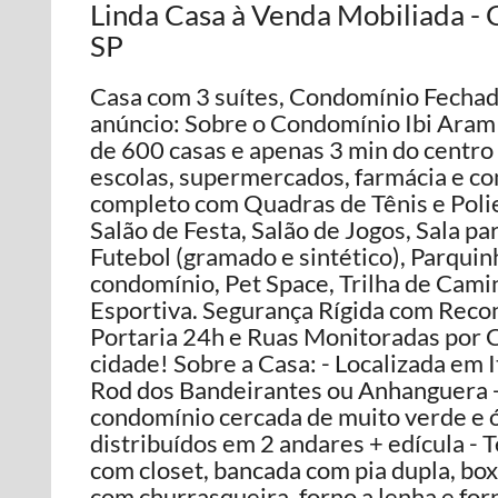
Linda Casa à Venda Mobiliada - C
SP
Casa com 3 suítes, Condomínio Fechad
anúncio: Sobre o Condomínio Ibi Aram
de 600 casas e apenas 3 min do centro 
escolas, supermercados, farmácia e c
completo com Quadras de Tênis e Polie
Salão de Festa, Salão de Jogos, Sala p
Futebol (gramado e sintético), Parquin
condomínio, Pet Space, Trilha de Cami
Esportiva. Segurança Rígida com Reco
Portaria 24h e Ruas Monitoradas por 
cidade! Sobre a Casa: - Localizada em 
Rod dos Bandeirantes ou Anhanguera -
condomínio cercada de muito verde e ó
distribuídos em 2 andares + edícula - 
com closet, bancada com pia dupla, bo
com churrasqueira, forno a lenha e for