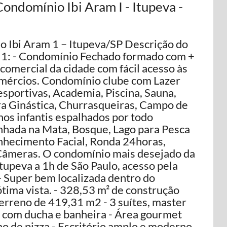
ondomínio Ibi Aram I - Itupeva -
o Ibi Aram 1 – Itupeva/SP Descrição do
 1: - Condomínio Fechado formado com +
comercial da cidade com fácil acesso às
omércios. Condomínio clube com Lazer
sportivas, Academia, Piscina, Sauna,
ara Ginástica, Churrasqueiras, Campo de
hos infantis espalhados por todo
nhada na Mata, Bosque, Lago para Pesca
nhecimento Facial, Ronda 24horas,
Câmeras. O condomínio mais desejado da
Itupeva a 1h de São Paulo, acesso pela
 Super bem localizada dentro do
tima vista. - 328,53 m² de construção
Terreno de 419,31 m2 - 3 suítes, master
x com ducha e banheira - Área gourmet
no de pizza - Escritório amplo e moderno