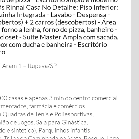
s Rinnai Casa No Detalhe: Piso Inferior:
ozinha Integrada - Lavabo - Despensa -
bertos) + 2 carros (descobertos) - Área
orno a lenha, forno de pizza, banheiro -
 closet - Suíte Master Ampla com sacada,
ox com ducha e banheira - Escritório
ro
i Aram 1 – Itupeva/SP
0 casas e apenas 3 min do centro comercial
ermercados, farmácia e comércios.
Quadras de Tênis e Poliesportivas,
lão de Jogos, Sala para Ginástica,
 e sintético), Parquinhos infantis
, Trilha de Caminhada na Mata, Bosque, Lago