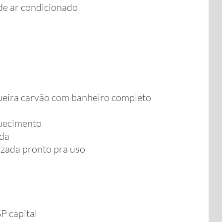
 de ar condicionado
eira carvão com banheiro completo
quecimento
ada
izada pronto pra uso
P capital