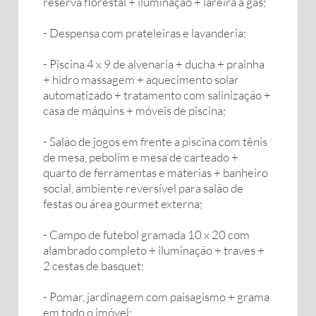
reserva florestal + iluminação + lareira a gás;
- Despensa com prateleiras e lavanderia;
- Piscina 4 x 9 de alvenaria + ducha + prainha
+ hidro massagem + aquecimento solar
automatizado + tratamento com salinização +
casa de máquins + móveis de piscina;
- Salão de jogos em frente a piscina com tênis
de mesa, pebolim e mesa de carteado +
quarto de ferramentas e materias + banheiro
social, ambiente reversível para salão de
festas ou área gourmet externa;
- Campo de futebol gramada 10 x 20 com
alambrado completo + iluminação + traves +
2 cestas de basquet;
- Pomar, jardinagem com paisagismo + grama
em todo o imóvel;