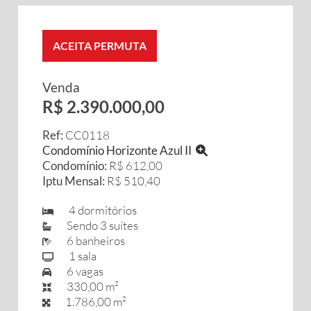
ACEITA PERMUTA
Venda
R$ 2.390.000,00
Ref:
CC0118
Condomínio Horizonte Azul II
Condomínio:
R$ 612,00
Iptu Mensal:
R$ 510,40
4 dormitórios
Sendo 3 suítes
6 banheiros
1 sala
6 vagas
330,00 m²
1.786,00 m²