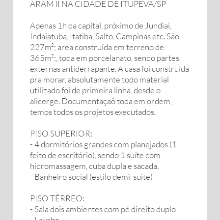
ARAM II NA CIDADE DE ITUPEVA/SP
Apenas 1h da capital, próximo de Jundiai,
Indaiatuba, Itatiba, Salto, Campinas etc. São
227m²; area construída em terreno de
365m²;, toda em porcelanato, sendo partes
externas antiderrapante. A casa foi construída
pra morar, absolutamente todo material
utilizado foi de primeira linha, desde o
alicerge. Documentaçaõ toda em ordem,
temos todos os projetos executados.
PISO SUPERIOR:
- 4 dormitórios grandes com planejados (1
feito de escritório), sendo 1 suíte com
hidromassagem, cuba dupla e sacada.
- Banheiro social (estilo demi-suite)
PISO TÉRREO:
- Sala dois ambientes com pé direito duplo
- Lavabo