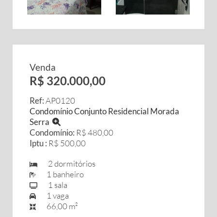
Venda
R$ 320.000,00
Ref:
AP0120
Condomínio Conjunto Residencial Morada
Serra
Condomínio:
R$ 480,00
Iptu :
R$ 500,00
2 dormitórios
1 banheiro
1 sala
1 vaga
66,00 m²