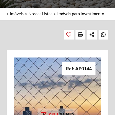
»
Imóveis
»
Nossas Listas
»
Imóveis para Investimento
Ref: AP0144