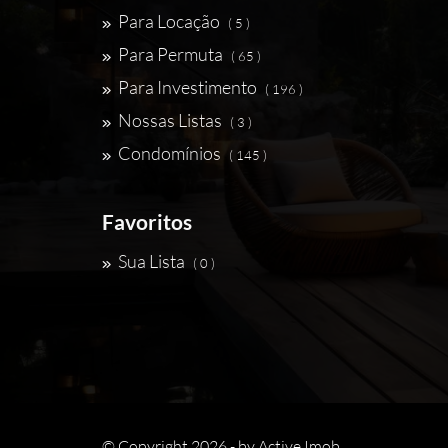
Para Locação
( 5 )
Para Permuta
( 65 )
Para Investimento
( 196 )
Nossas Listas
( 3 )
Condomínios
( 145 )
Favoritos
Sua Lista
( 0 )
© Copyright 2026 - by
Active Imob