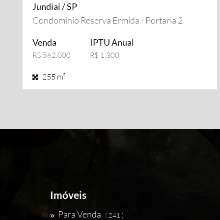
Jundiaí / SP
Condomínio Reserva Ermida - Portaria 2
Venda
IPTU Anual
R$ 562.000
R$ 1.300
255 m²
Imóveis
Para Venda
( 241 )