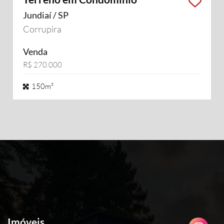
Jundiaí / SP
Corrupira
Venda
R$ 270.000
150m²
Imóveis