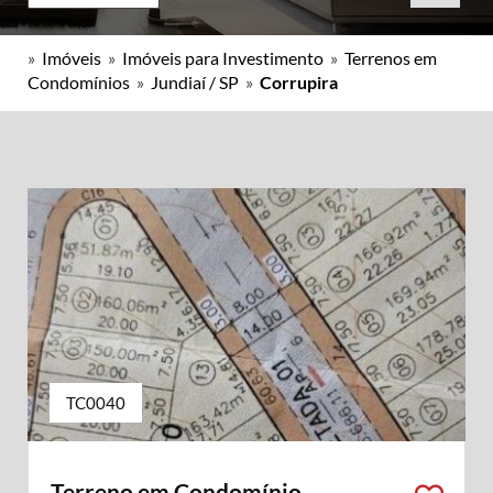
»
Imóveis
»
Imóveis para Investimento
»
Terrenos em
Condomínios
»
Jundiaí / SP
»
Corrupira
TC0040
Terreno em Condomínio