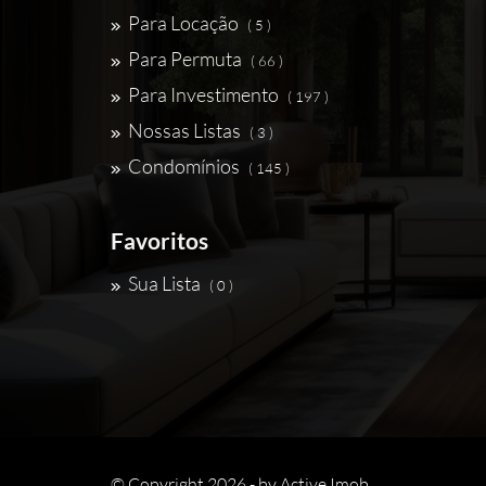
Para Locação
( 5 )
Para Permuta
( 66 )
Para Investimento
( 197 )
Nossas Listas
( 3 )
Condomínios
( 145 )
Favoritos
Sua Lista
( 0 )
© Copyright 2026 - by
Active Imob