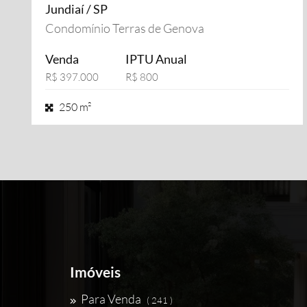
Jundiaí / SP
Condomínio Terras de Genova
Venda
IPTU Anual
R$ 397.000
R$ 800
250 m²
Imóveis
Para Venda
( 241 )