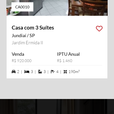
CA0010
Casa com 3 Suítes
Jundiaí / SP
Jardim Ermida II
Venda
IPTU Anual
R$ 920.000
R$ 1.460
2 vagas na garagem
3 dormiórios
3 suítes
4 banheiros
2 |
3 |
3 |
4 |
190m²