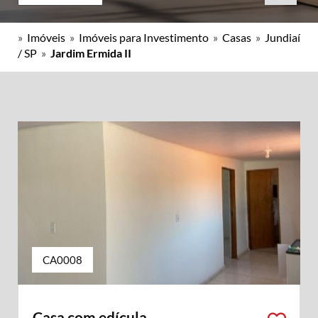
»
Imóveis
»
Imóveis para Investimento
»
Casas
»
Jundiaí
/ SP
»
Jardim Ermida II
CA0008
Casa com edícula