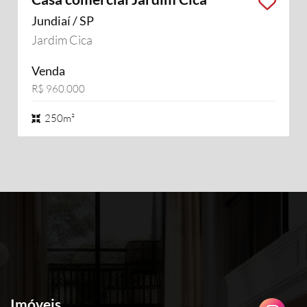
Jundiaí / SP
Jardim Cica
Venda
R$ 960.000
250m²
Imóveis