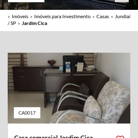
»
Imóveis
»
Imóveis para Investimento
»
Casas
»
Jundiaí
/ SP
»
Jardim Cica
CA0017
Casa comercial Jardim Cica