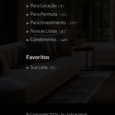
Para Locação
( 5 )
Para Permuta
( 66 )
Para Investimento
( 197 )
Nossas Listas
( 3 )
Condomínios
( 145 )
Favoritos
Sua Lista
( 0 )
© Copyright 2026 - by
Active Imob