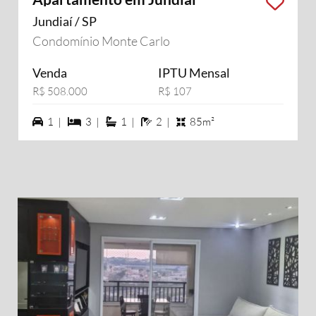
Jundiaí / SP
Condomínio Monte Carlo
Venda
IPTU Mensal
R$ 508.000
R$ 107
1 vagas na garagem
3 dormiórios
1 suítes
2 banheiros
1 |
3 |
1 |
2 |
85m²