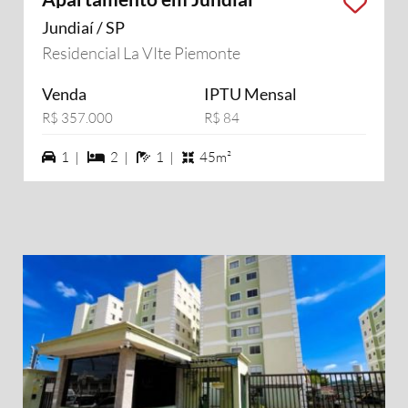
Jundiaí / SP
Residencial La VIte Piemonte
Venda
IPTU Mensal
R$ 357.000
R$ 84
1 vagas na garagem
2 dormiórios
1 banheiros
1 |
2 |
1 |
45m²