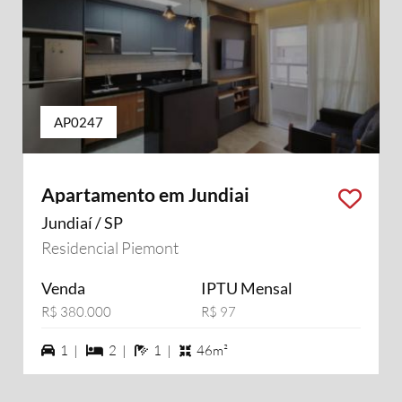
AP0247
Apartamento em Jundiai
Jundiaí / SP
Residencial Piemont
Venda
IPTU Mensal
R$ 380.000
R$ 97
1 vagas na garagem
2 dormiórios
1 banheiros
1 |
2 |
1 |
46m²