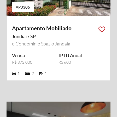
AP0306
Apartamento Mobiliado
Jundiaí / SP
o Condomínio Spazio Jandaia
Venda
IPTU Anual
R$ 372.000
R$ 600
1 vagas na garagem
2 dormiórios
1 banheiros
1 |
2 |
1