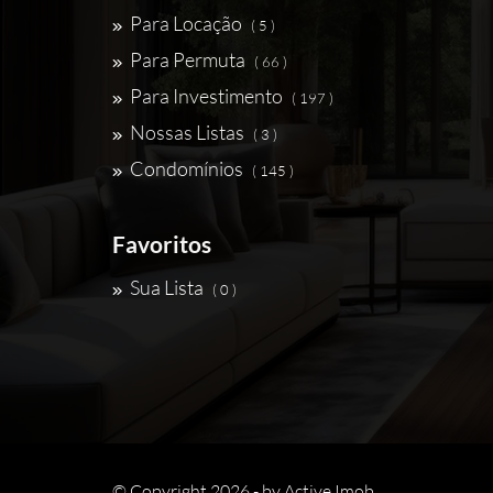
Para Locação
( 5 )
Para Permuta
( 66 )
Para Investimento
( 197 )
Nossas Listas
( 3 )
Condomínios
( 145 )
Favoritos
Sua Lista
( 0 )
© Copyright 2026 - by
Active Imob