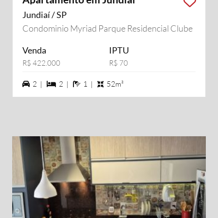
Jundiaí / SP
Condominio Myriad Parque Residencial Clube
Venda
IPTU
R$ 422.000
R$ 70
2 vagas na garagem
2 dormiórios
1 banheiros
2 |
2 |
1 |
52m²