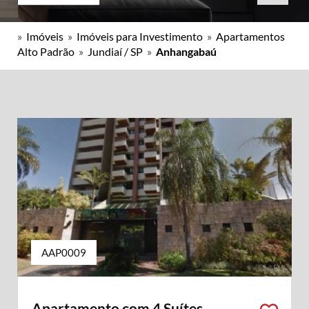
»
Imóveis
»
Imóveis para Investimento
»
Apartamentos
Alto Padrão
»
Jundiaí / SP
»
Anhangabaú
AAP0009
Apartamento com 4 Suítes