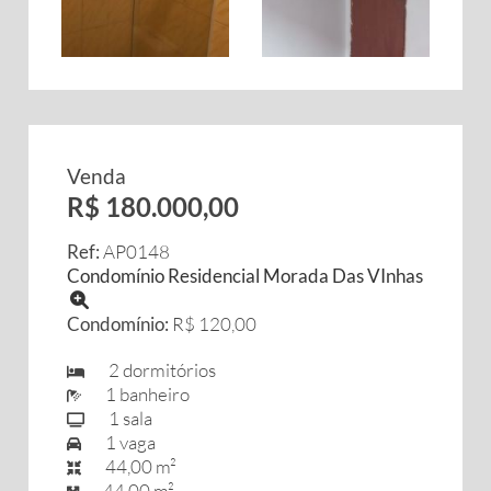
Venda
R$ 180.000,00
Ref:
AP0148
Condomínio Residencial Morada Das VInhas
Condomínio:
R$ 120,00
2 dormitórios
1 banheiro
1 sala
1 vaga
44,00 m²
44,00 m²