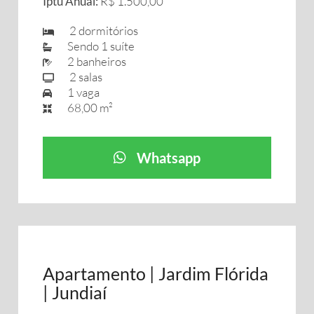
Iptu Anual:
R$ 1.500,00
2 dormitórios
Sendo 1 suíte
2 banheiros
2 salas
1 vaga
68,00 m²
Whatsapp
Apartamento | Jardim Flórida
| Jundiaí