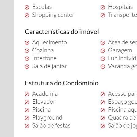
Escolas
Hospitais
Shopping center
Transporte
Características do imóvel
Aquecimento
Área de se
Cozinha
Garagem
Interfone
Luz Indivi
Sala de jantar
Varanda g
Estrutura do Condomínio
Academia
Acesso par
Elevador
Espaço go
Piscina
Piscina aq
Playground
Quadra de 
Salão de festas
Salão de j