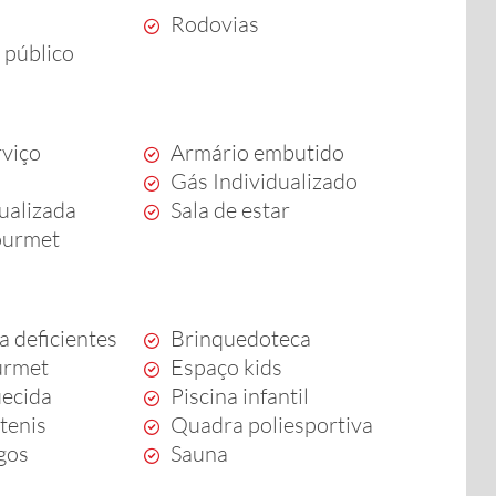
Rodovias
 público
rviço
Armário embutido
Gás Individualizado
dualizada
Sala de estar
ourmet
a deficientes
Brinquedoteca
urmet
Espaço kids
uecida
Piscina infantil
tenis
Quadra poliesportiva
ogos
Sauna