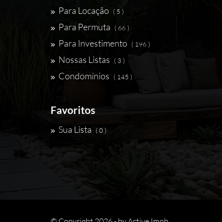
Para Locação
( 5 )
Para Permuta
( 66 )
Para Investimento
( 196 )
Nossas Listas
( 3 )
Condomínios
( 145 )
Favoritos
Sua Lista
( 0 )
© Copyright 2026 - by
Active Imob