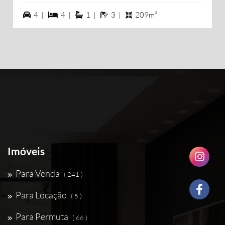
4 vagas na garagem
4 dormiórios
1 suítes
3 banheiros
4 |
4 |
1 |
3 |
209m²
Imóveis
Para Venda
( 241 )
Para Locação
( 5 )
Para Permuta
( 66 )