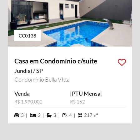
CC0138
Casa em Condomínio c/suite
Jundiaí / SP
Condomínio Bella VItta
Venda
IPTU Mensal
R$ 1.990.000
R$ 152
3 vagas na garagem
3 dormiórios
3 suítes
4 banheiros
3 |
3 |
3 |
4 |
217m²