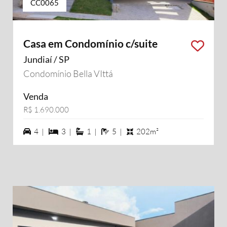
CC0065
Casa em Condomínio c/suite
Jundiaí / SP
Condomínio Bella VIttá
Venda
R$ 1.690.000
4 vagas na garagem
3 dormiórios
1 suítes
5 banheiros
4 |
3 |
1 |
5 |
202m²