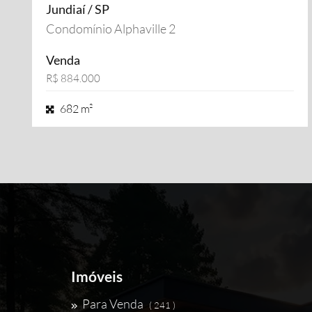
Jundiaí / SP
Condomínio Alphaville 2
Venda
R$ 884.000
682 m²
Imóveis
Para Venda
( 241 )