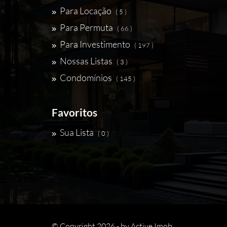
Para Locação
( 5 )
Para Permuta
( 66 )
Para Investimento
( 197 )
Nossas Listas
( 3 )
Condomínios
( 145 )
Favoritos
Sua Lista
( 0 )
© Copyright 2026 - by
Active Imob