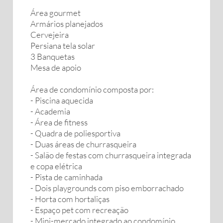
Área gourmet
Armários planejados
Cervejeira
Persiana tela solar
3 Banquetas ‎
Mesa de apoio
Área de condomínio composta por:
- Piscina aquecida
- Academia
- Área de fitness
- Quadra de poliesportiva
- Duas áreas de churrasqueira
- Salão de festas com churrasqueira integrada
e copa elétrica
- Pista de caminhada
- Dois playgrounds com piso emborrachado
- Horta com hortaliças
- Espaço pet com recreação
- Mini-mercado integrado ao condomínio